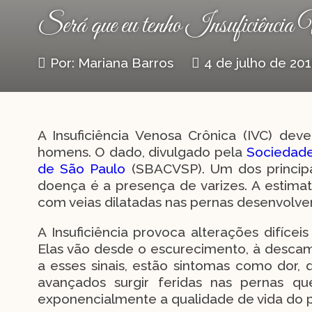
Será que eu tenho Insuficiência
Por: Mariana Barros
4 de julho de 20
A Insuficiência Venosa Crônica (IVC) de
homens. O dado, divulgado pela
Sociedade 
de São Paulo
(SBACVSP). Um dos principa
doença é a presença de varizes. A estima
com veias dilatadas nas pernas desenvolve
A Insuficiência provoca alterações difícei
Elas vão desde o escurecimento, à desca
a esses sinais, estão sintomas como dor
avançados surgir feridas nas pernas qu
exponencialmente a qualidade de vida do p