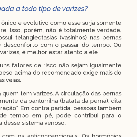
gada a todo tipo de varizes?
ônico e evolutivo como esse surja somente
re. Isso, porém, não é totalmente verdade.
sui telangiectasias (vasinhos) nas pernas
 desconforto com o passar do tempo. Ou
arizes, é melhor estar atento a ele
lguns fatores de risco não sejam igualmente
 peso acima do recomendado exige mais do
s veias.
quem tem varizes. A circulação das pernas
nte da panturrilha (batata da perna), dita
ração”. Em contra partida, pessoas tambem
nde tempo em pé, pode contribui para o
a desse sistema venoso.
 com os anticoncepcionais. Os hormônios