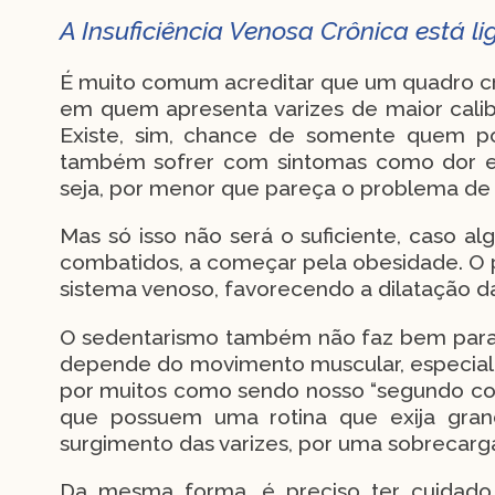
A Insuficiência Venosa Crônica está li
É muito comum acreditar que um quadro cr
em quem apresenta varizes de maior calib
Existe, sim, chance de somente quem pos
também sofrer com sintomas como dor e
seja, por menor que pareça o problema de v
Mas só isso não será o suficiente, caso a
combatidos, a começar pela obesidade. O
sistema venoso, favorecendo a dilatação da
O sedentarismo também não faz bem para 
depende do movimento muscular, especialme
por muitos como sendo nosso “segundo co
que possuem uma rotina que exija gra
surgimento das varizes, por uma sobrecarg
Da mesma forma, é preciso ter cuidado