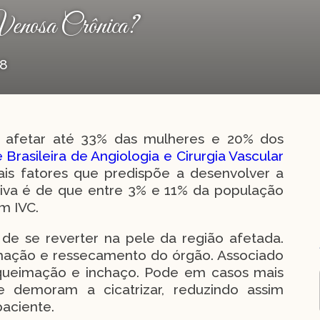
 Venosa Crônica?
18
ve afetar até 33% das mulheres e 20% dos
Brasileira de Angiologia e Cirurgia Vascular
is fatores que predispõe a desenvolver a
tiva é de que entre 3% e 11% da população
m IVC.
s de se reverter na pele da região afetada.
mação e ressecamento do órgão. Associado
, queimação e inchaço. Pode em casos mais
e demoram a cicatrizar, reduzindo assim
aciente.