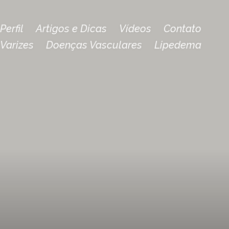
Perfil
Artigos e Dicas
Vídeos
Contato
Varizes
Doenças Vasculares
Lipedema